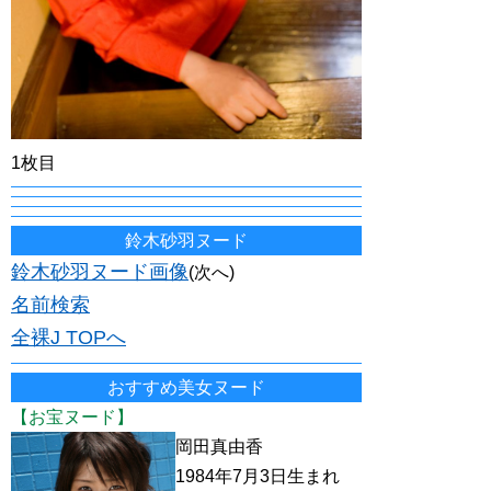
1枚目
鈴木砂羽ヌード
鈴木砂羽ヌード画像
(次へ)
名前検索
全裸J TOPへ
おすすめ美女ヌード
【お宝ヌード】
岡田真由香
1984年7月3日生まれ