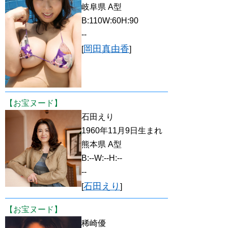
岐阜県 A型
B:110W:60H:90
--
岡田真由香
[
]
【お宝ヌード】
石田えり
1960年11月9日生まれ
熊本県 A型
B:--W:--H:--
--
石田えり
[
]
【お宝ヌード】
稀崎優