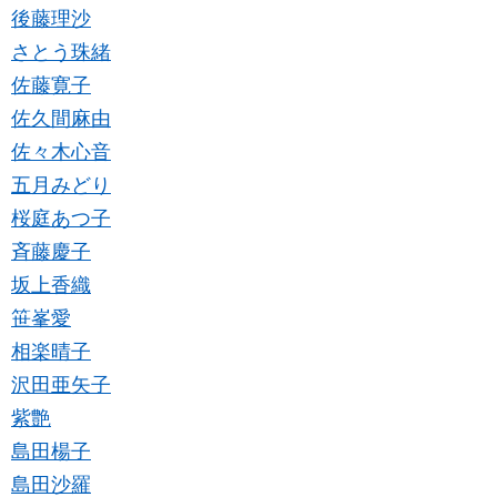
後藤理沙
さとう珠緒
佐藤寛子
佐久間麻由
佐々木心音
五月みどり
桜庭あつ子
斉藤慶子
坂上香織
笹峯愛
相楽晴子
沢田亜矢子
紫艶
島田楊子
島田沙羅