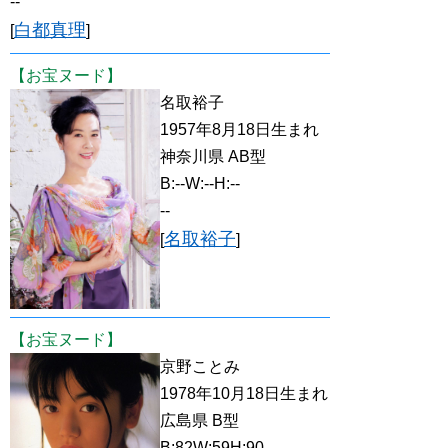
--
白都真理
[
]
【お宝ヌード】
名取裕子
1957年8月18日生まれ
神奈川県 AB型
B:--W:--H:--
--
名取裕子
[
]
【お宝ヌード】
京野ことみ
1978年10月18日生まれ
広島県 B型
B:82W:59H:90