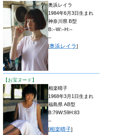
奥浜レイラ
1984年6月3日生まれ
神奈川県 B型
B:--W:--H:--
--
奥浜レイラ
[
]
【お宝ヌード】
相楽晴子
1968年3月1日生まれ
福島県 AB型
B:79W:59H:83
--
相楽晴子
[
]