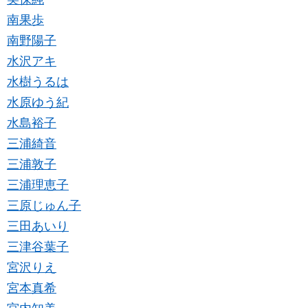
南果歩
南野陽子
水沢アキ
水樹うるは
水原ゆう紀
水島裕子
三浦綺音
三浦敦子
三浦理恵子
三原じゅん子
三田あいり
三津谷葉子
宮沢りえ
宮本真希