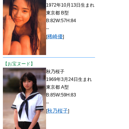
1972年10月13日生まれ
東京都 B型
B:82W:57H:84
--
稀崎優
[
]
【お宝ヌード】
秋乃桜子
1969年3月24日生まれ
東京都 A型
B:85W:59H:83
--
秋乃桜子
[
]