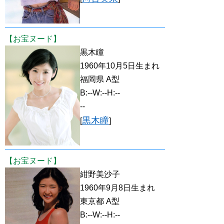
【お宝ヌード】
黒木瞳
1960年10月5日生まれ
福岡県 A型
B:--W:--H:--
--
黒木瞳
[
]
【お宝ヌード】
紺野美沙子
1960年9月8日生まれ
東京都 A型
B:--W:--H:--