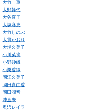
大竹一重
大野幹代
大谷直子
大塚麻恵
大竹しのぶ
大貫かおり
大場久美子
小川菜摘
小野砂織
小栗香織
岡江久美子
岡田真由香
岡田潤音
沖直未
奥浜レイラ