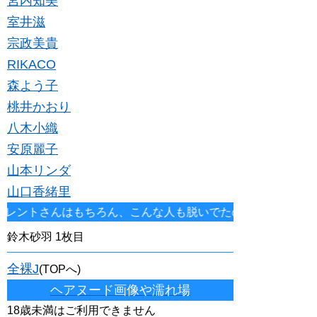
宮内知美
室井滋
宗政美貴
RIKACO
森よう子
桃井かおり
八木小織
安原麗子
山本リンダ
山口香緒里
はもちろん、こんな人も脱いでたの？と驚くような、今では熟女
鈴木砂羽 1枚目
全裸J
(TOPへ)
ヘアヌード画像や濡れ場
18歳未満はご利用できません