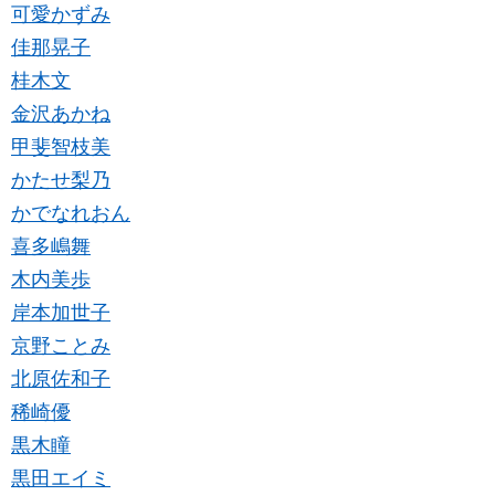
可愛かずみ
佳那晃子
桂木文
金沢あかね
甲斐智枝美
かたせ梨乃
かでなれおん
喜多嶋舞
木内美歩
岸本加世子
京野ことみ
北原佐和子
稀崎優
黒木瞳
黒田エイミ