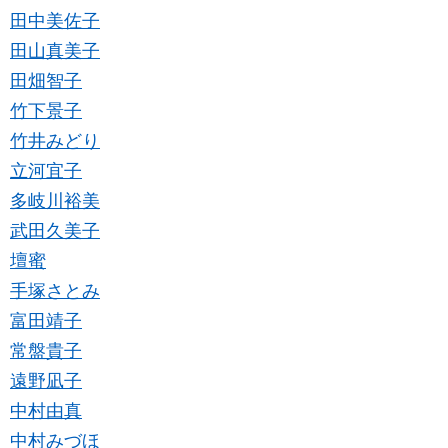
田中美佐子
田山真美子
田畑智子
竹下景子
竹井みどり
立河宜子
多岐川裕美
武田久美子
壇蜜
手塚さとみ
富田靖子
常盤貴子
遠野凪子
中村由真
中村みづほ