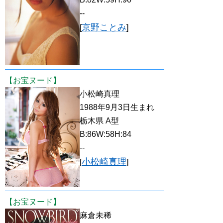
--
京野ことみ
[
]
【お宝ヌード】
小松崎真理
1988年9月3日生まれ
栃木県 A型
B:86W:58H:84
--
小松崎真理
[
]
【お宝ヌード】
麻倉未稀