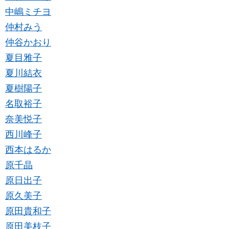
中嶋ミチヨ
仲村みう
仲谷かおり
夏目雅子
夏川結衣
夏樹陽子
名取裕子
奈美悦子
西川峰子
西本はるか
原千晶
原日出子
原久美子
原田貴和子
原田美枝子