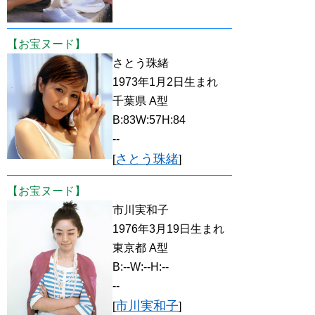
【お宝ヌード】
さとう珠緒
1973年1月2日生まれ
千葉県 A型
B:83W:57H:84
--
さとう珠緒
[
]
【お宝ヌード】
市川実和子
1976年3月19日生まれ
東京都 A型
B:--W:--H:--
--
市川実和子
[
]