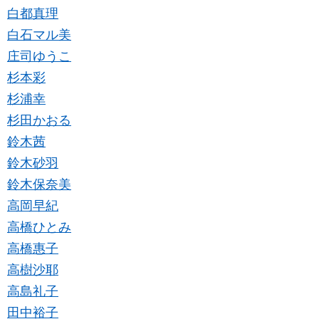
白都真理
白石マル美
庄司ゆうこ
杉本彩
杉浦幸
杉田かおる
鈴木茜
鈴木砂羽
鈴木保奈美
高岡早紀
高橋ひとみ
高橋惠子
高樹沙耶
高島礼子
田中裕子