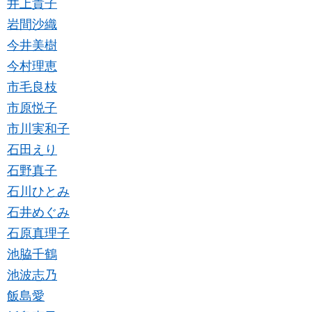
井上貴子
岩間沙織
今井美樹
今村理恵
市毛良枝
市原悦子
市川実和子
石田えり
石野真子
石川ひとみ
石井めぐみ
石原真理子
池脇千鶴
池波志乃
飯島愛