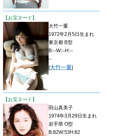
【お宝ヌード】
大竹一重
1972年2月5日生まれ
東京都 B型
B:--W:--H:--
--
大竹一重
[
]
【お宝ヌード】
田山真美子
1974年3月29日生まれ
岩手県 O型
B:82W:53H:82