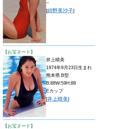
--
紺野美沙子
[
]
【お宝ヌード】
井上晴美
1974年9月23日生まれ
熊本県 B型
B:88W:59H:88
Eカップ
井上晴美
[
]
【お宝ヌード】