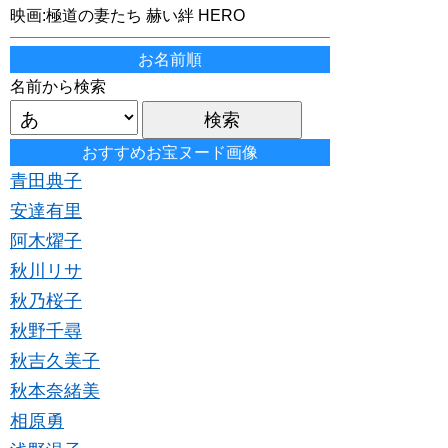
映画:極道の妻たち 赫い絆 HERO
お名前順
名前から検索
おすすめお宝ヌード画像
青田典子
安達有里
阿木燿子
秋川リサ
秋乃桜子
秋野千尋
秋吉久美子
秋本奈緒美
相原勇