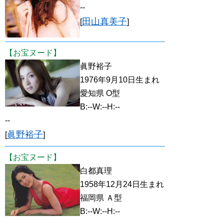
--
田山真美子
[
]
【お宝ヌード】
眞野裕子
1976年9月10日生まれ
愛知県 O型
B:--W:--H:--
--
眞野裕子
[
]
【お宝ヌード】
白都真理
1958年12月24日生まれ
福岡県 Ａ型
B:--W:--H:--