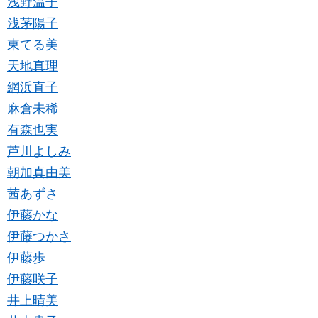
浅野温子
浅茅陽子
東てる美
天地真理
網浜直子
麻倉未稀
有森也実
芦川よしみ
朝加真由美
茜あずさ
伊藤かな
伊藤つかさ
伊藤歩
伊藤咲子
井上晴美