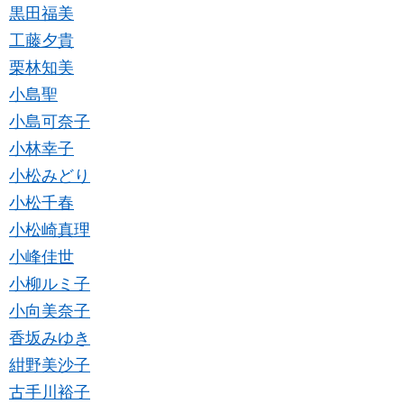
黒田福美
工藤夕貴
栗林知美
小島聖
小島可奈子
小林幸子
小松みどり
小松千春
小松崎真理
小峰佳世
小柳ルミ子
小向美奈子
香坂みゆき
紺野美沙子
古手川裕子