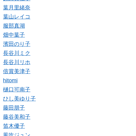
葉月里緒奈
葉山レイコ
服部真湖
畑中葉子
濱田のり子
長谷川ミク
長谷川リホ
倍賞美津子
hitomi
樋口可南子
ひし美ゆり子
藤田朋子
藤谷美和子
笛木優子
風吹ジュン