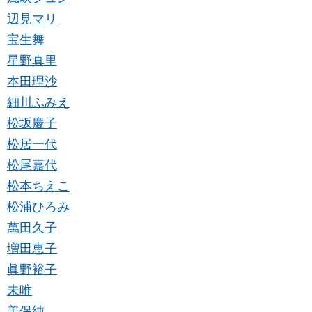
辺見マリ
宝生舞
星野真里
本田理沙
細川ふみえ
松坂慶子
松居一代
松尾嘉代
松本ちえこ
松浦ひろみ
萬田久子
増田恵子
眞野裕子
未唯
美保純