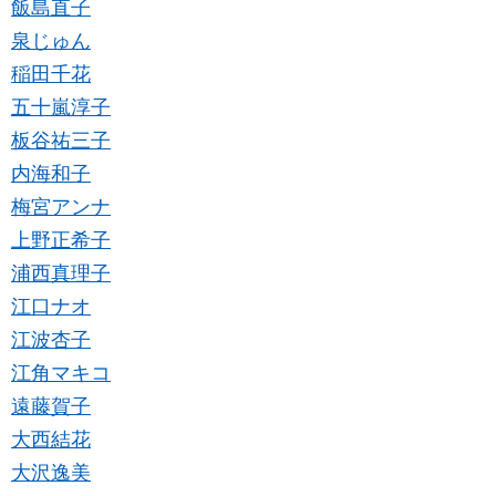
飯島直子
泉じゅん
稲田千花
五十嵐淳子
板谷祐三子
内海和子
梅宮アンナ
上野正希子
浦西真理子
江口ナオ
江波杏子
江角マキコ
遠藤賀子
大西結花
大沢逸美