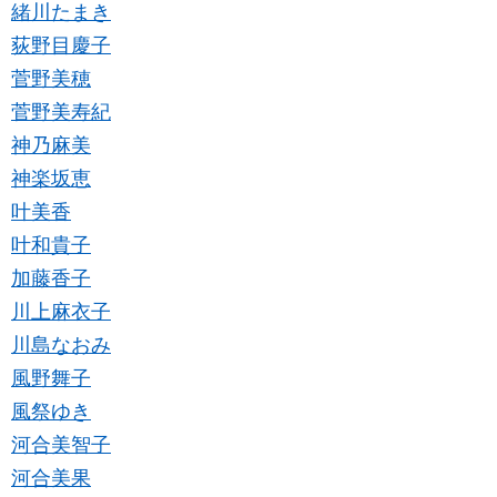
緒川たまき
荻野目慶子
菅野美穂
菅野美寿紀
神乃麻美
神楽坂恵
叶美香
叶和貴子
加藤香子
川上麻衣子
川島なおみ
風野舞子
風祭ゆき
河合美智子
河合美果