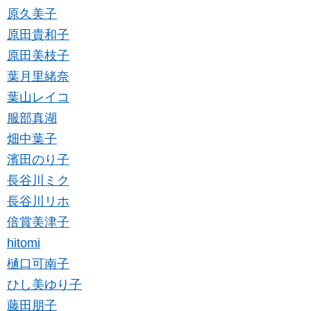
原久美子
原田貴和子
原田美枝子
葉月里緒奈
葉山レイコ
服部真湖
畑中葉子
濱田のり子
長谷川ミク
長谷川リホ
倍賞美津子
hitomi
樋口可南子
ひし美ゆり子
藤田朋子