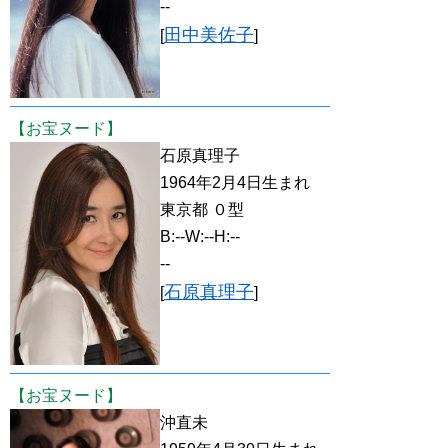
--
田中美佐子
[
]
【お宝ヌード】
石原真理子
1964年2月4日生まれ
東京都 ０型
B:--W:--H:--
--
石原真理子
[
]
【お宝ヌード】
沖直未