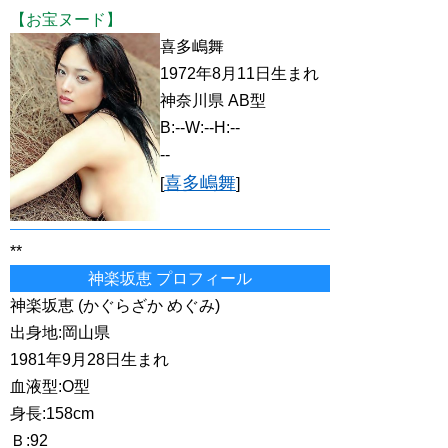
【お宝ヌード】
喜多嶋舞
1972年8月11日生まれ
神奈川県 AB型
B:--W:--H:--
--
喜多嶋舞
[
]
**
神楽坂恵 プロフィール
神楽坂恵 (かぐらざか めぐみ)
出身地:岡山県
1981年9月28日生まれ
血液型:O型
身長:158cm
Ｂ:92