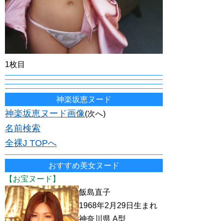
1枚目
神楽坂恵ヌード
神楽坂恵ヌード画像
(次へ)
名前検索
全裸J TOPへ
おすすめ美女ヌード
【お宝ヌード】
飯島直子
1968年2月29日生まれ
神奈川県 A型