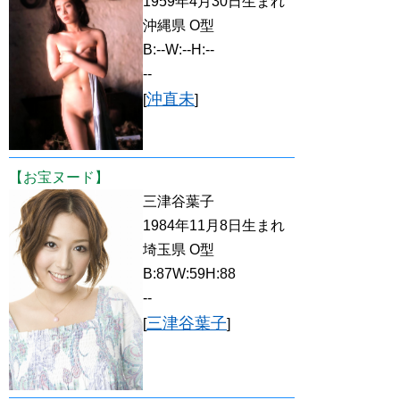
1959年4月30日生まれ
沖縄県 O型
B:--W:--H:--
--
沖直未
[
]
【お宝ヌード】
三津谷葉子
1984年11月8日生まれ
埼玉県 O型
B:87W:59H:88
--
三津谷葉子
[
]