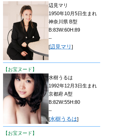
辺見マリ
1950年10月5日生まれ
神奈川県 B型
B:83W:60H:89
--
辺見マリ
[
]
【お宝ヌード】
水樹うるは
1992年12月3日生まれ
京都府 A型
B:82W:55H:80
--
水樹うるは
[
]
【お宝ヌード】