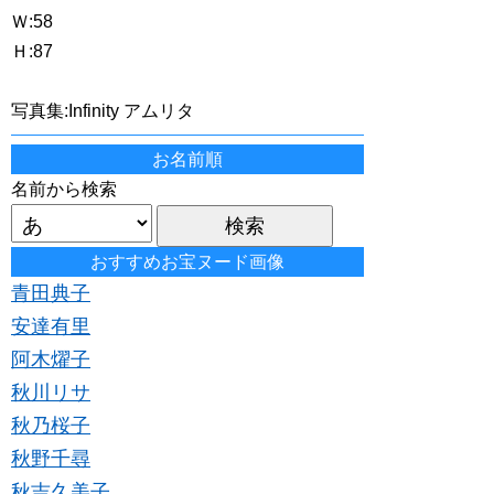
Ｗ:58
Ｈ:87
写真集:Infinity アムリタ
お名前順
名前から検索
おすすめお宝ヌード画像
青田典子
安達有里
阿木燿子
秋川リサ
秋乃桜子
秋野千尋
秋吉久美子