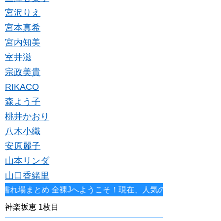
宮沢りえ
宮本真希
宮内知美
室井滋
宗政美貴
RIKACO
森よう子
桃井かおり
八木小織
安原麗子
山本リンダ
山口香緒里
め 全裸Jへようこそ！現在、人気の女優、アイドル、タレント
神楽坂恵 1枚目