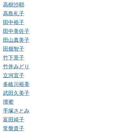
高樹沙耶
高島礼子
田中裕子
田中美佐子
田山真美子
田畑智子
竹下景子
竹井みどり
立河宜子
多岐川裕美
武田久美子
壇蜜
手塚さとみ
富田靖子
常盤貴子