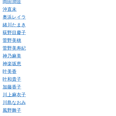
岡田潤音
沖直未
奥浜レイラ
緒川たまき
荻野目慶子
菅野美穂
菅野美寿紀
神乃麻美
神楽坂恵
叶美香
叶和貴子
加藤香子
川上麻衣子
川島なおみ
風野舞子