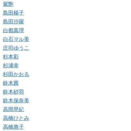
紫艶
島田楊子
島田沙羅
白都真理
白石マル美
庄司ゆうこ
杉本彩
杉浦幸
杉田かおる
鈴木茜
鈴木砂羽
鈴木保奈美
高岡早紀
高橋ひとみ
高橋惠子