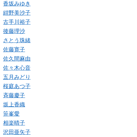
香坂みゆき
紺野美沙子
古手川裕子
後藤理沙
さとう珠緒
佐藤寛子
佐久間麻由
佐々木心音
五月みどり
桜庭あつ子
斉藤慶子
坂上香織
笹峯愛
相楽晴子
沢田亜矢子