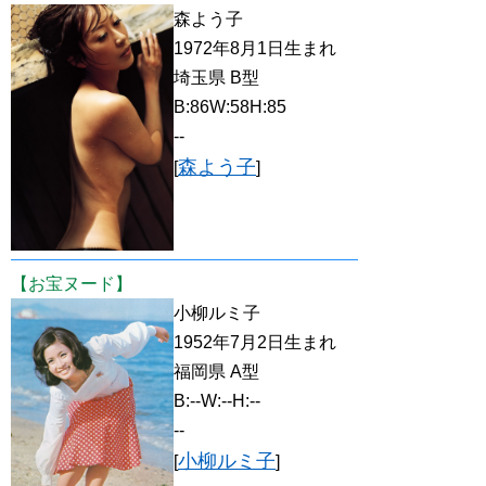
森よう子
1972年8月1日生まれ
埼玉県 B型
B:86W:58H:85
--
森よう子
[
]
【お宝ヌード】
小柳ルミ子
1952年7月2日生まれ
福岡県 A型
B:--W:--H:--
--
小柳ルミ子
[
]