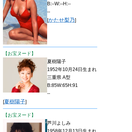
B:--W:--H:--
--
かたせ梨乃
[
]
【お宝ヌード】
夏樹陽子
1952年10月24日生まれ
三重県 A型
B:85W:65H:91
--
夏樹陽子
[
]
【お宝ヌード】
芦川よしみ
1958年12月13日生まれ