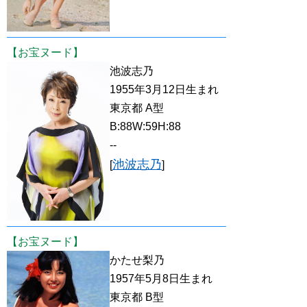
【お宝ヌード】
池波志乃
1955年3月12日生まれ
東京都 A型
B:88W:59H:88
--
池波志乃
[
]
【お宝ヌード】
かたせ梨乃
1957年5月8日生まれ
東京都 B型