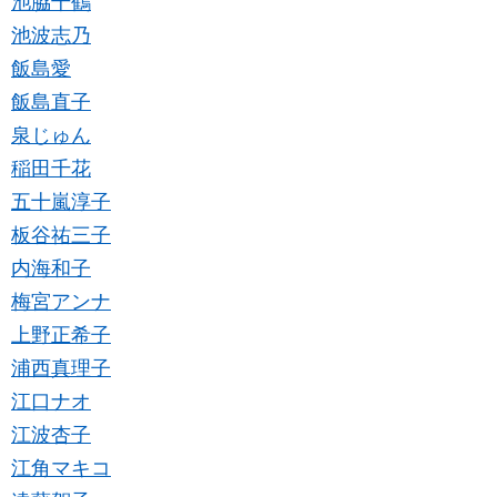
池脇千鶴
池波志乃
飯島愛
飯島直子
泉じゅん
稲田千花
五十嵐淳子
板谷祐三子
内海和子
梅宮アンナ
上野正希子
浦西真理子
江口ナオ
江波杏子
江角マキコ