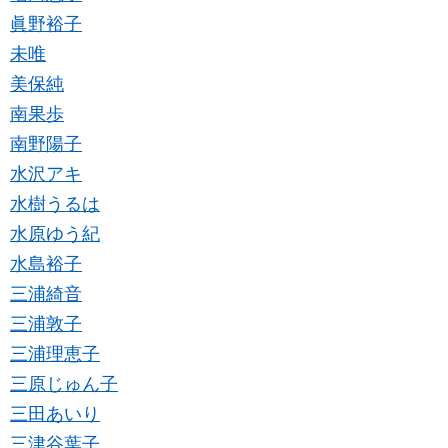
眞野裕子
未唯
美保純
南果歩
南野陽子
水沢アキ
水樹うるは
水原ゆう紀
水島裕子
三浦綺音
三浦敦子
三浦理恵子
三原じゅん子
三田あいり
三津谷葉子