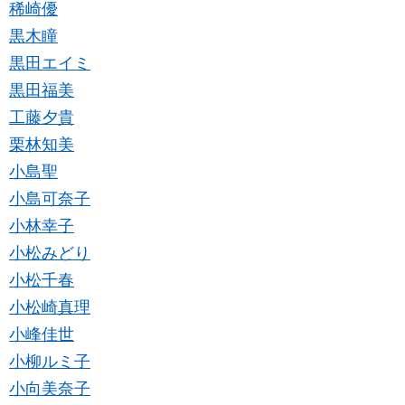
稀崎優
黒木瞳
黒田エイミ
黒田福美
工藤夕貴
栗林知美
小島聖
小島可奈子
小林幸子
小松みどり
小松千春
小松崎真理
小峰佳世
小柳ルミ子
小向美奈子