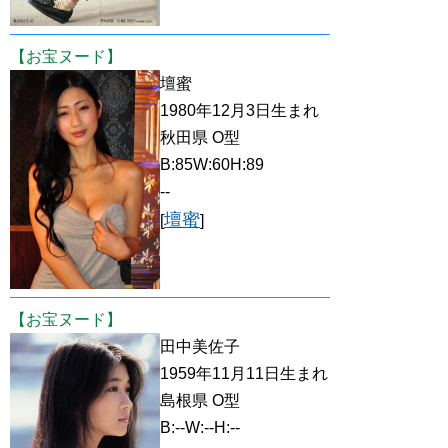
【お宝ヌード】
壇蜜
1980年12月3日生まれ
秋田県 O型
B:85W:60H:89
--
壇蜜
[
]
【お宝ヌード】
田中美佐子
1959年11月11日生まれ
島根県 O型
B:--W:--H:--