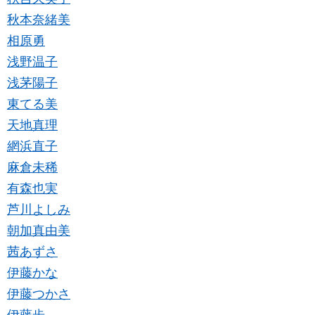
秋本奈緒美
相原勇
浅野温子
浅茅陽子
東てる美
天地真理
網浜直子
麻倉未稀
有森也実
芦川よしみ
朝加真由美
茜あずさ
伊藤かな
伊藤つかさ