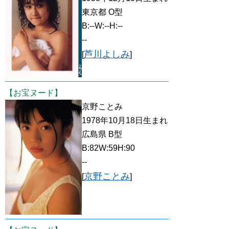
東京都 O型
B:--W:--H:--
--
芦川よしみ
[
]
【お宝ヌード】
京野ことみ
1978年10月18日生まれ
広島県 B型
B:82W:59H:90
--
京野ことみ
[
]