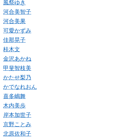
風祭ゆき
河合美智子
河合美果
可愛かずみ
佳那晃子
桂木文
金沢あかね
甲斐智枝美
かたせ梨乃
かでなれおん
喜多嶋舞
木内美歩
岸本加世子
京野ことみ
北原佐和子