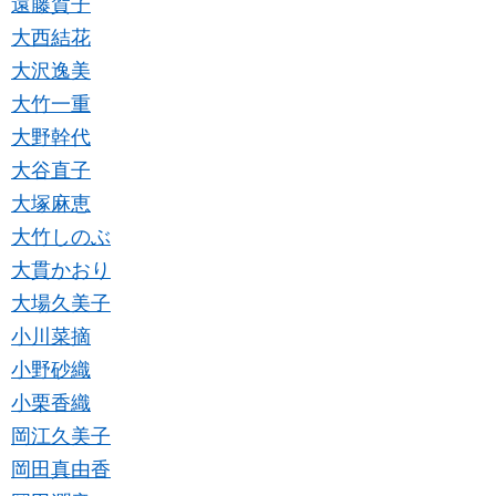
遠藤賀子
大西結花
大沢逸美
大竹一重
大野幹代
大谷直子
大塚麻恵
大竹しのぶ
大貫かおり
大場久美子
小川菜摘
小野砂織
小栗香織
岡江久美子
岡田真由香