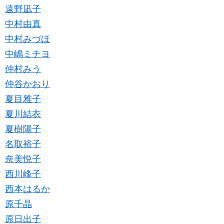
遠野凪子
中村由真
中村みづほ
中嶋ミチヨ
仲村みう
仲谷かおり
夏目雅子
夏川結衣
夏樹陽子
名取裕子
奈美悦子
西川峰子
西本はるか
原千晶
原日出子