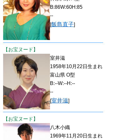
B:86W:60H:85
--
飯島直子
[
]
【お宝ヌード】
室井滋
1958年10月22日生まれ
富山県 O型
B:--W:--H:--
--
室井滋
[
]
【お宝ヌード】
八木小織
1969年11月20日生まれ