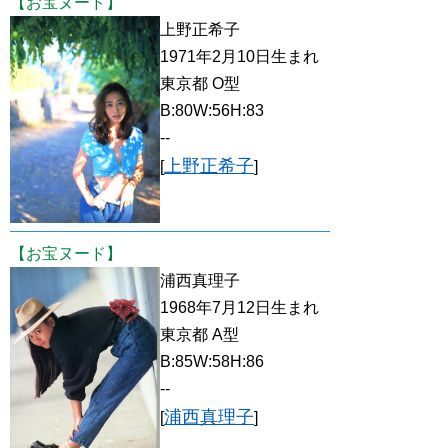
【お宝ヌード】
上野正希子
1971年2月10日生まれ
東京都 O型
B:80W:56H:83
--
上野正希子
[
]
【お宝ヌード】
浦西真理子
1968年7月12日生まれ
東京都 A型
B:85W:58H:86
--
浦西真理子
[
]