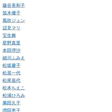
藤谷美和子
笛木優子
風吹ジュン
辺見マリ
宝生舞
星野真里
本田理沙
細川ふみえ
松坂慶子
松居一代
松尾嘉代
松本ちえこ
松浦ひろみ
萬田久子
増田恵子