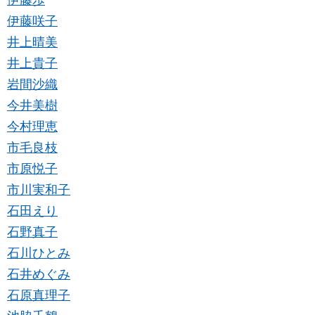
伊藤歩
伊藤咲子
井上晴美
井上貴子
岩間沙織
今井美樹
今村理恵
市毛良枝
市原悦子
市川実和子
石田えり
石野真子
石川ひとみ
石井めぐみ
石原真理子