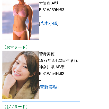
大阪府 A型
B:81W:59H:83
--
八木小織
[
]
【お宝ヌード】
菅野美穂
1977年8月22日生まれ
神奈川県 AB型
B:81W:54H:82
--
菅野美穂
[
]
【お宝ヌード】