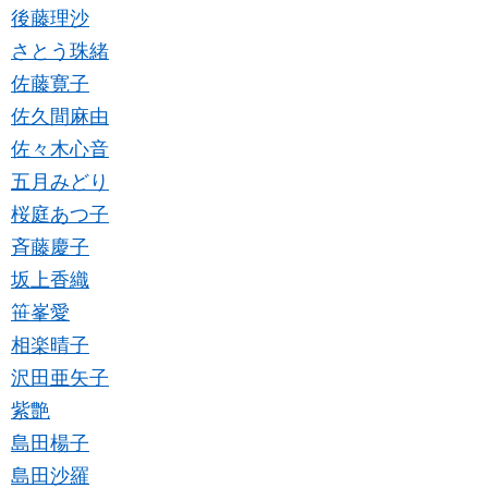
後藤理沙
さとう珠緒
佐藤寛子
佐久間麻由
佐々木心音
五月みどり
桜庭あつ子
斉藤慶子
坂上香織
笹峯愛
相楽晴子
沢田亜矢子
紫艶
島田楊子
島田沙羅