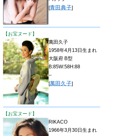
青田典子
[
]
【お宝ヌード】
萬田久子
1958年4月13日生まれ
大阪府 B型
B:85W:58H:88
--
萬田久子
[
]
【お宝ヌード】
RIKACO
1966年3月30日生まれ