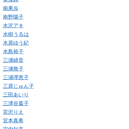
南果歩
南野陽子
水沢アキ
水樹うるは
水原ゆう紀
水島裕子
三浦綺音
三浦敦子
三浦理恵子
三原じゅん子
三田あいり
三津谷葉子
宮沢りえ
宮本真希