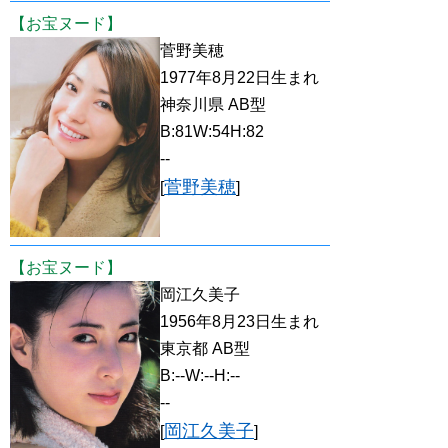
【お宝ヌード】
菅野美穂
1977年8月22日生まれ
神奈川県 AB型
B:81W:54H:82
--
菅野美穂
[
]
【お宝ヌード】
岡江久美子
1956年8月23日生まれ
東京都 AB型
B:--W:--H:--
--
岡江久美子
[
]