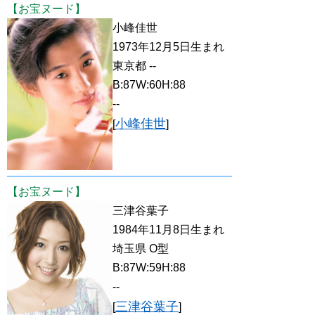
【お宝ヌード】
小峰佳世
1973年12月5日生まれ
東京都 --
B:87W:60H:88
--
小峰佳世
[
]
【お宝ヌード】
三津谷葉子
1984年11月8日生まれ
埼玉県 O型
B:87W:59H:88
--
三津谷葉子
[
]