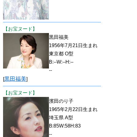
【お宝ヌード】
黒田福美
1956年7月21日生まれ
東京都 O型
B:--W:--H:--
--
黒田福美
[
]
【お宝ヌード】
濱田のり子
1965年2月22日生まれ
埼玉県 A型
B:85W:58H:83
--