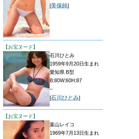
美保純
[
]
【お宝ヌード】
石川ひとみ
1959年9月20日生まれ
愛知県 B型
B:80W:60H:87
--
石川ひとみ
[
]
【お宝ヌード】
葉山レイコ
1969年7月13日生まれ