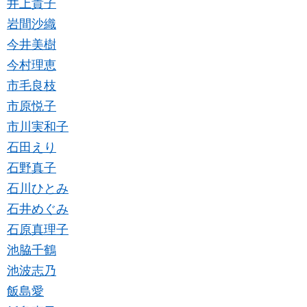
井上貴子
岩間沙織
今井美樹
今村理恵
市毛良枝
市原悦子
市川実和子
石田えり
石野真子
石川ひとみ
石井めぐみ
石原真理子
池脇千鶴
池波志乃
飯島愛