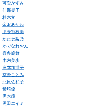
可愛かずみ
佳那晃子
桂木文
金沢あかね
甲斐智枝美
かたせ梨乃
かでなれおん
喜多嶋舞
木内美歩
岸本加世子
京野ことみ
北原佐和子
稀崎優
黒木瞳
黒田エイミ