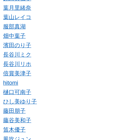
葉月里緒奈
葉山レイコ
服部真湖
畑中葉子
濱田のり子
長谷川ミク
長谷川リホ
倍賞美津子
hitomi
樋口可南子
ひし美ゆり子
藤田朋子
藤谷美和子
笛木優子
風吹ジュン