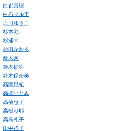
白都真理
白石マル美
庄司ゆうこ
杉本彩
杉浦幸
杉田かおる
鈴木茜
鈴木砂羽
鈴木保奈美
高岡早紀
高橋ひとみ
高橋惠子
高樹沙耶
高島礼子
田中裕子