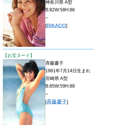
神奈川県 A型
B:82W:58H:86
--
RIKACO
[
]
【お宝ヌード】
斉藤慶子
1961年7月14日生まれ
宮崎県 A型
B:85W:59H:88
--
斉藤慶子
[
]