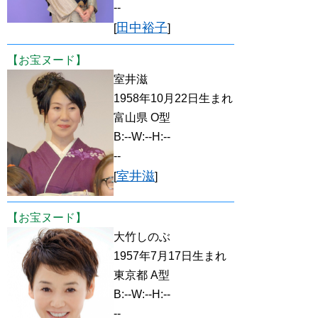
--
田中裕子
[
]
【お宝ヌード】
室井滋
1958年10月22日生まれ
富山県 O型
B:--W:--H:--
--
室井滋
[
]
【お宝ヌード】
大竹しのぶ
1957年7月17日生まれ
東京都 A型
B:--W:--H:--
--