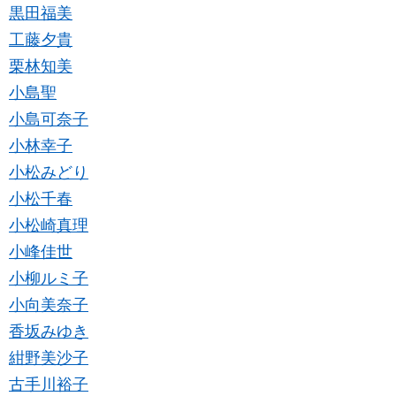
黒田福美
工藤夕貴
栗林知美
小島聖
小島可奈子
小林幸子
小松みどり
小松千春
小松崎真理
小峰佳世
小柳ルミ子
小向美奈子
香坂みゆき
紺野美沙子
古手川裕子