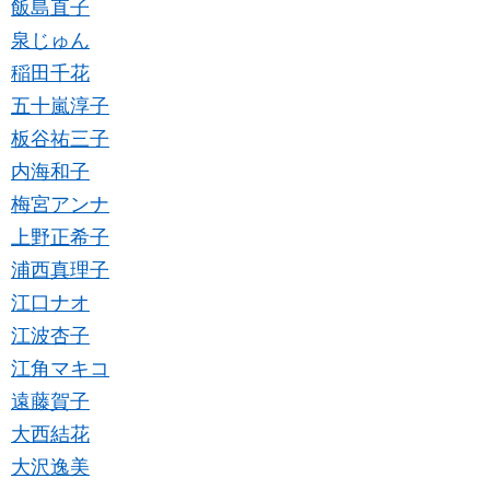
飯島直子
泉じゅん
稲田千花
五十嵐淳子
板谷祐三子
内海和子
梅宮アンナ
上野正希子
浦西真理子
江口ナオ
江波杏子
江角マキコ
遠藤賀子
大西結花
大沢逸美