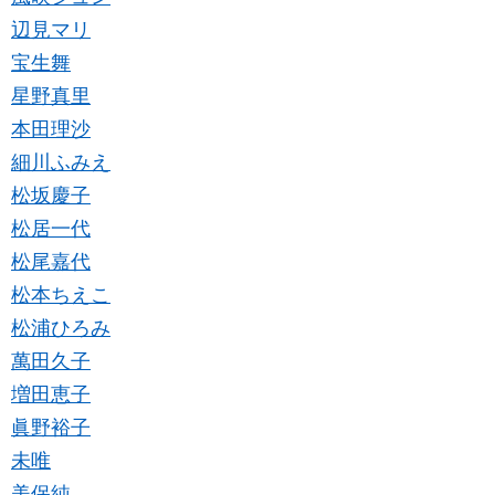
辺見マリ
宝生舞
星野真里
本田理沙
細川ふみえ
松坂慶子
松居一代
松尾嘉代
松本ちえこ
松浦ひろみ
萬田久子
増田恵子
眞野裕子
未唯
美保純