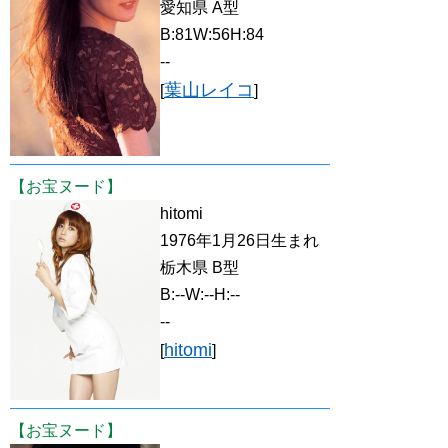
愛知県 A型
B:81W:56H:84
--
葉山レイコ
[
]
【お宝ヌード】
hitomi
1976年1月26日生まれ
栃木県 B型
B:--W:--H:--
--
hitomi
[
]
【お宝ヌード】