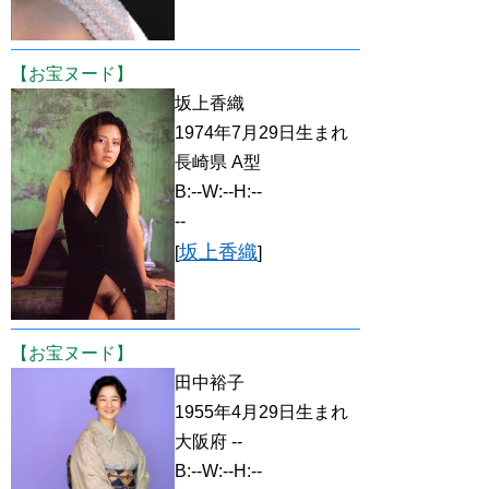
【お宝ヌード】
坂上香織
1974年7月29日生まれ
長崎県 A型
B:--W:--H:--
--
坂上香織
[
]
【お宝ヌード】
田中裕子
1955年4月29日生まれ
大阪府 --
B:--W:--H:--