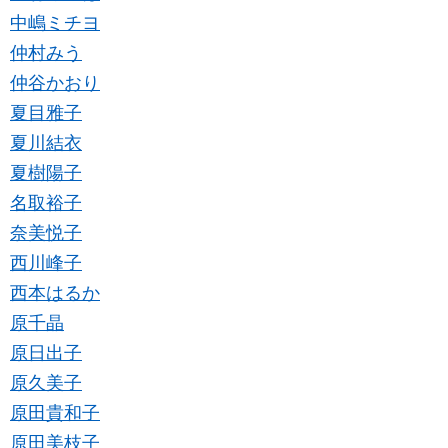
中嶋ミチヨ
仲村みう
仲谷かおり
夏目雅子
夏川結衣
夏樹陽子
名取裕子
奈美悦子
西川峰子
西本はるか
原千晶
原日出子
原久美子
原田貴和子
原田美枝子