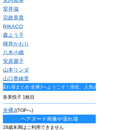
宮内知美
室井滋
宗政美貴
RIKACO
森よう子
桃井かおり
八木小織
安原麗子
山本リンダ
山口香緒里
め 全裸Jへようこそ！現在、人気の女優、アイドル、タレント
奈美悦子 1枚目
全裸J
(TOPへ)
ヘアヌード画像や濡れ場
18歳未満はご利用できません