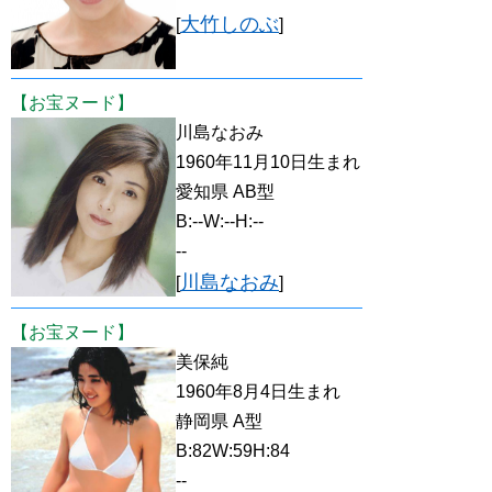
大竹しのぶ
[
]
【お宝ヌード】
川島なおみ
1960年11月10日生まれ
愛知県 AB型
B:--W:--H:--
--
川島なおみ
[
]
【お宝ヌード】
美保純
1960年8月4日生まれ
静岡県 A型
B:82W:59H:84
--