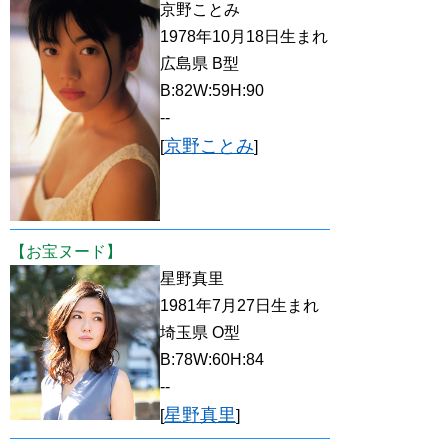
京野ことみ
1978年10月18日生まれ
広島県 B型
B:82W:59H:90
--
京野ことみ
[
]
【お宝ヌード】
星野真里
1981年7月27日生まれ
埼玉県 O型
B:78W:60H:84
--
星野真里
[
]