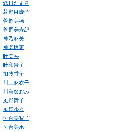
緒川たまき
荻野目慶子
菅野美穂
菅野美寿紀
神乃麻美
神楽坂恵
叶美香
叶和貴子
加藤香子
川上麻衣子
川島なおみ
風野舞子
風祭ゆき
河合美智子
河合美果