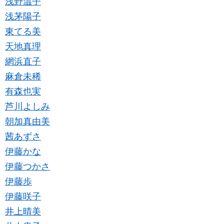
浅野温子
浅茅陽子
東てる美
天地真理
網浜直子
麻倉未稀
有森也実
芦川よしみ
朝加真由美
茜あずさ
伊藤かな
伊藤つかさ
伊藤歩
伊藤咲子
井上晴美