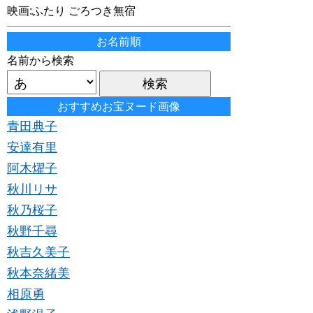
映画:ふたり ごろつき無宿
お名前順
名前から検索
おすすめお宝ヌード画像
青田典子
安達有里
阿木燿子
秋川リサ
秋乃桜子
秋野千尋
秋吉久美子
秋本奈緒美
相原勇