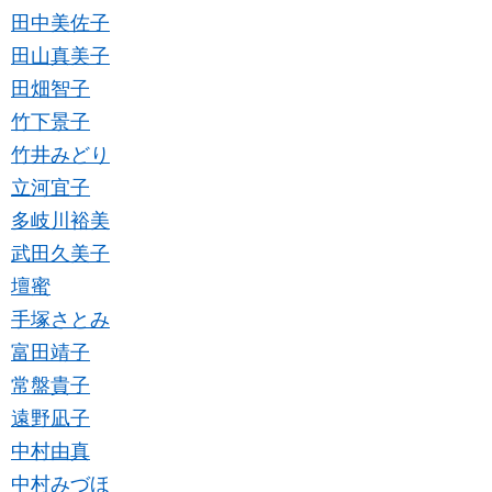
田中美佐子
田山真美子
田畑智子
竹下景子
竹井みどり
立河宜子
多岐川裕美
武田久美子
壇蜜
手塚さとみ
富田靖子
常盤貴子
遠野凪子
中村由真
中村みづほ