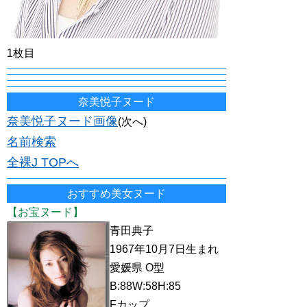
1枚目
奈美悦子ヌード
奈美悦子ヌード画像
(次へ)
名前検索
全裸J TOPへ
おすすめ美女ヌード
【お宝ヌード】
青田典子
1967年10月7日生まれ
愛媛県 O型
B:88W:58H:85
Fカップ