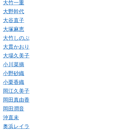
大竹一重
大野幹代
大谷直子
大塚麻恵
大竹しのぶ
大貫かおり
大場久美子
小川菜摘
小野砂織
小栗香織
岡江久美子
岡田真由香
岡田潤音
沖直未
奥浜レイラ