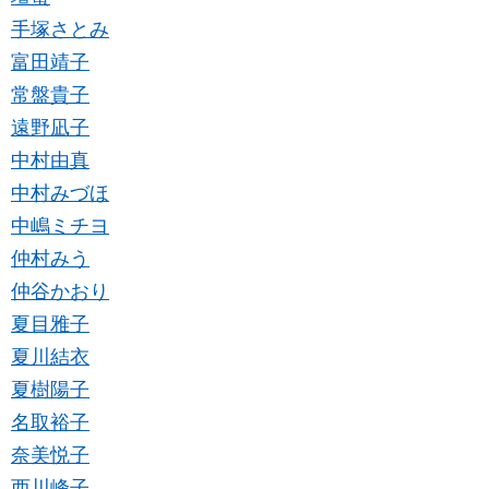
手塚さとみ
富田靖子
常盤貴子
遠野凪子
中村由真
中村みづほ
中嶋ミチヨ
仲村みう
仲谷かおり
夏目雅子
夏川結衣
夏樹陽子
名取裕子
奈美悦子
西川峰子