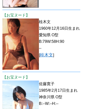
【お宝ヌード】
桂木文
1960年12月16日生まれ
愛知県 O型
B:79W:58H:90
--
桂木文
[
]
【お宝ヌード】
佐藤寛子
1985年2月17日生まれ
神奈川県 O型
B:--W:--H:--