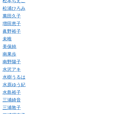
松本ちえこ
松浦ひろみ
萬田久子
増田恵子
眞野裕子
未唯
美保純
南果歩
南野陽子
水沢アキ
水樹うるは
水原ゆう紀
水島裕子
三浦綺音
三浦敦子