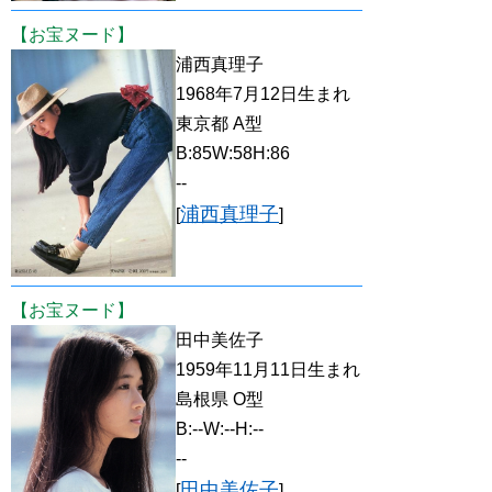
【お宝ヌード】
浦西真理子
1968年7月12日生まれ
東京都 A型
B:85W:58H:86
--
浦西真理子
[
]
【お宝ヌード】
田中美佐子
1959年11月11日生まれ
島根県 O型
B:--W:--H:--
--
田中美佐子
[
]