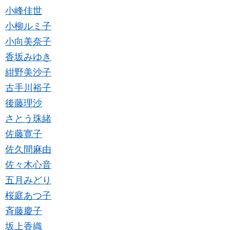
小峰佳世
小柳ルミ子
小向美奈子
香坂みゆき
紺野美沙子
古手川裕子
後藤理沙
さとう珠緒
佐藤寛子
佐久間麻由
佐々木心音
五月みどり
桜庭あつ子
斉藤慶子
坂上香織