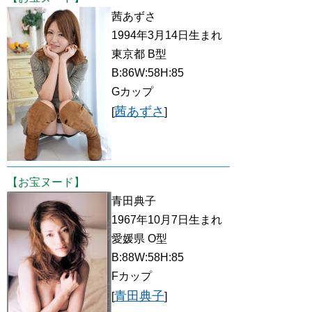
茜あずさ
1994年3月14日生まれ
東京都 B型
B:86W:58H:85
Gカップ
茜あずさ
[
]
【お宝ヌード】
青田典子
1967年10月7日生まれ
愛媛県 O型
B:88W:58H:85
Fカップ
青田典子
[
]