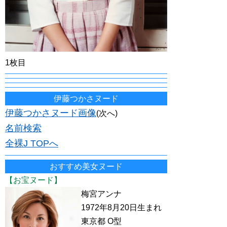
1枚目
伊藤つかさヌード
伊藤つかさヌード画像
(次へ)
名前検索
全裸J TOPへ
おすすめ美女ヌード
【お宝ヌード】
梅宮アンナ
1972年8月20日生まれ
東京都 O型