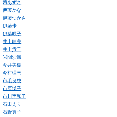
茜あずさ
伊藤かな
伊藤つかさ
伊藤歩
伊藤咲子
井上晴美
井上貴子
岩間沙織
今井美樹
今村理恵
市毛良枝
市原悦子
市川実和子
石田えり
石野真子