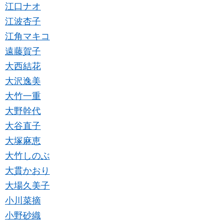
江口ナオ
江波杏子
江角マキコ
遠藤賀子
大西結花
大沢逸美
大竹一重
大野幹代
大谷直子
大塚麻恵
大竹しのぶ
大貫かおり
大場久美子
小川菜摘
小野砂織