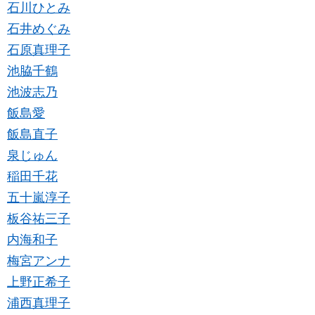
石川ひとみ
石井めぐみ
石原真理子
池脇千鶴
池波志乃
飯島愛
飯島直子
泉じゅん
稲田千花
五十嵐淳子
板谷祐三子
内海和子
梅宮アンナ
上野正希子
浦西真理子