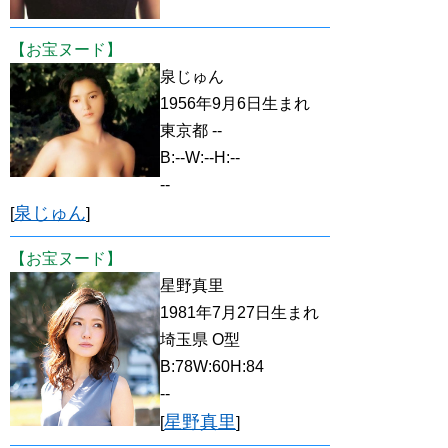
【お宝ヌード】
泉じゅん
1956年9月6日生まれ
東京都 --
B:--W:--H:--
--
泉じゅん
[
]
【お宝ヌード】
星野真里
1981年7月27日生まれ
埼玉県 O型
B:78W:60H:84
--
星野真里
[
]