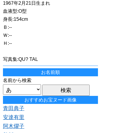
1967年2月21日生まれ
血液型:O型
身長:154cm
Ｂ:--
Ｗ:--
Ｈ:--
写真集:QU? TAL
お名前順
名前から検索
おすすめお宝ヌード画像
青田典子
安達有里
阿木燿子