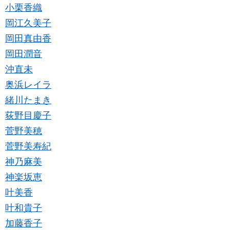
小栗香織
岡江久美子
岡田真由香
岡田潤音
沖直未
奥浜レイラ
緒川たまき
荻野目慶子
菅野美穂
菅野美寿紀
神乃麻美
神楽坂恵
叶美香
叶和貴子
加藤香子