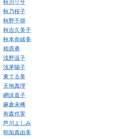
秋川リサ
秋乃桜子
秋野千尋
秋吉久美子
秋本奈緒美
相原勇
浅野温子
浅茅陽子
東てる美
天地真理
網浜直子
麻倉未稀
有森也実
芦川よしみ
朝加真由美