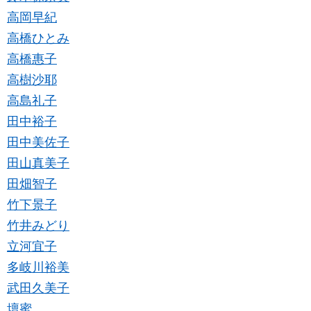
高岡早紀
高橋ひとみ
高橋惠子
高樹沙耶
高島礼子
田中裕子
田中美佐子
田山真美子
田畑智子
竹下景子
竹井みどり
立河宜子
多岐川裕美
武田久美子
壇蜜