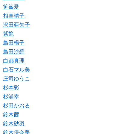
笹峯愛
相楽晴子
沢田亜矢子
紫艶
島田楊子
島田沙羅
白都真理
白石マル美
庄司ゆうこ
杉本彩
杉浦幸
杉田かおる
鈴木茜
鈴木砂羽
鈴木保奈美