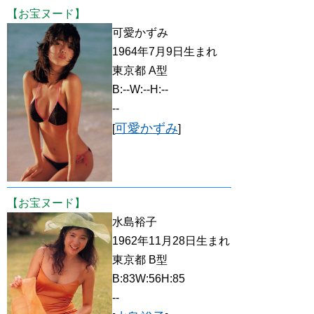
【お宝ヌード】
可愛かずみ
1964年7月9日生まれ
東京都 A型
B:--W:--H:--
--
可愛かずみ
[
]
【お宝ヌード】
水島裕子
1962年11月28日生まれ
東京都 B型
B:83W:56H:85
--