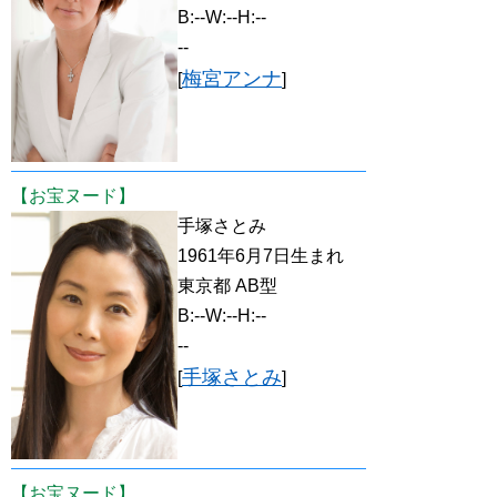
B:--W:--H:--
--
梅宮アンナ
[
]
【お宝ヌード】
手塚さとみ
1961年6月7日生まれ
東京都 AB型
B:--W:--H:--
--
手塚さとみ
[
]
【お宝ヌード】