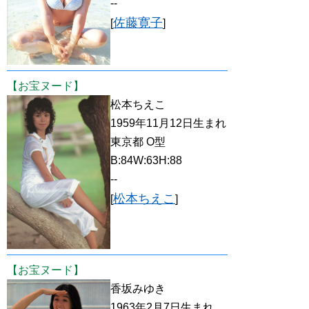
--
佐藤寛子
[
]
【お宝ヌード】
松本ちえこ
1959年11月12日生まれ
東京都 O型
B:84W:63H:88
--
松本ちえこ
[
]
【お宝ヌード】
香坂みゆき
1963年2月7日生まれ