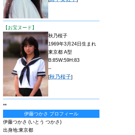
【お宝ヌード】
秋乃桜子
1969年3月24日生まれ
東京都 A型
B:85W:59H:83
--
秋乃桜子
[
]
**
伊藤つかさ プロフィール
伊藤つかさ (いとう つかさ)
出身地:東京都