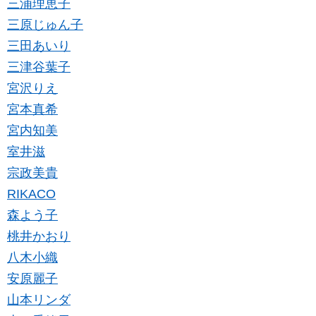
三浦理恵子
三原じゅん子
三田あいり
三津谷葉子
宮沢りえ
宮本真希
宮内知美
室井滋
宗政美貴
RIKACO
森よう子
桃井かおり
八木小織
安原麗子
山本リンダ