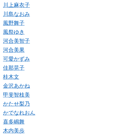
川上麻衣子
川島なおみ
風野舞子
風祭ゆき
河合美智子
河合美果
可愛かずみ
佳那晃子
桂木文
金沢あかね
甲斐智枝美
かたせ梨乃
かでなれおん
喜多嶋舞
木内美歩