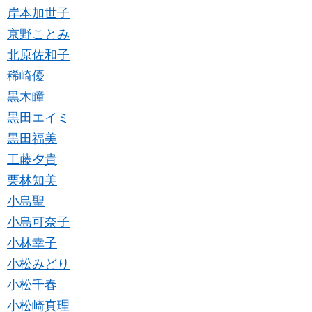
岸本加世子
京野ことみ
北原佐和子
稀崎優
黒木瞳
黒田エイミ
黒田福美
工藤夕貴
栗林知美
小島聖
小島可奈子
小林幸子
小松みどり
小松千春
小松崎真理