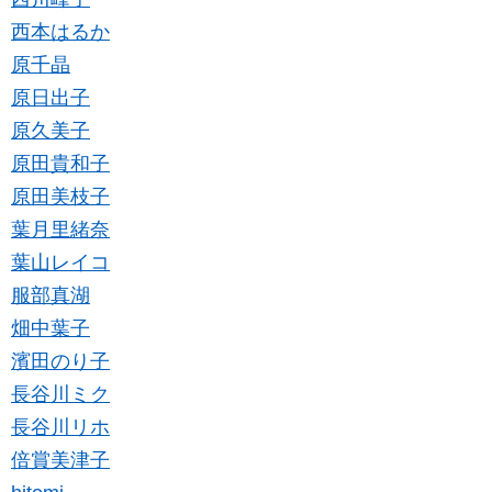
西本はるか
原千晶
原日出子
原久美子
原田貴和子
原田美枝子
葉月里緒奈
葉山レイコ
服部真湖
畑中葉子
濱田のり子
長谷川ミク
長谷川リホ
倍賞美津子