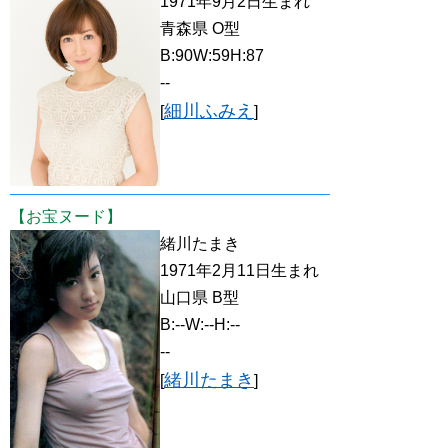
1971年9月2日生まれ
青森県 O型
B:90W:59H:87
--
細川ふみえ
[
]
【お宝ヌード】
緒川たまき
1971年2月11日生まれ
山口県 B型
B:--W:--H:--
--
緒川たまき
[
]