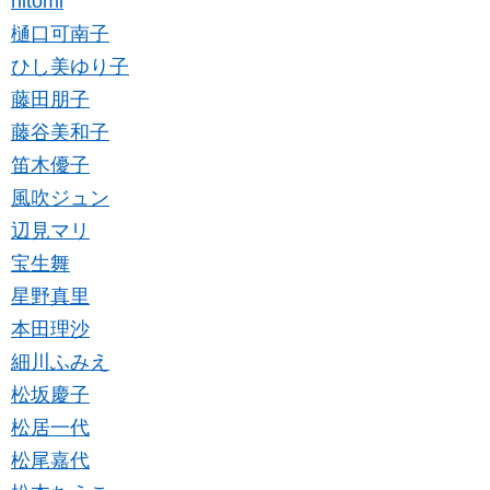
hitomi
樋口可南子
ひし美ゆり子
藤田朋子
藤谷美和子
笛木優子
風吹ジュン
辺見マリ
宝生舞
星野真里
本田理沙
細川ふみえ
松坂慶子
松居一代
松尾嘉代